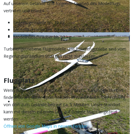
Auf unserem Gelände sind folgende Sparten des Modellflugs
vertreten und erlaubt:
Segelflugmodelle bis 10 kg
Modellflugzeuge mit Eigenantrieb bis 12 kg
Modellhubschrauber bis 12 kg
Turbinengetriebene Flugmodelle und Raketenantriebe sind vom
Regierungspräsidium Stuttgart nicht zugelassen.
Flugplatz
Wenn du uns einmal besuchen möchtest ... Parkmöglichkeiten
findest du am Ritter-Sport-Stadion in Waldenbuch. Der Fußweg
von dort zum Gelände beträgt ca. 5 Minuten. Unser Standort
kann mit diesem externen Link auf Google Maps angezeigt
werden:
Öffnen von Google Maps in neuem Fenster